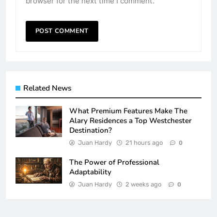
browser for the next time I comment.
Related News
What Premium Features Make The
Alary Residences a Top Westchester
Destination?
Juan Hardy
21 hours ago
0
The Power of Professional
Adaptability
Juan Hardy
2 weeks ago
0